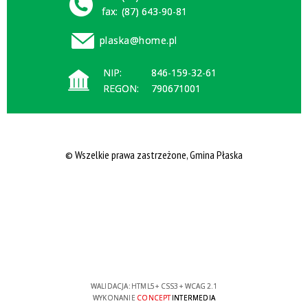
fax:
(87) 643-90-81
plaska@home.pl
NIP:
846-159-32-61
REGON:
790671001
© Wszelkie prawa zastrzeżone, Gmina Płaska
WALIDACJA:
HTML5
+
CSS3
+
WCAG 2.1
WYKONANIE
CONCEPT
INTERMEDIA