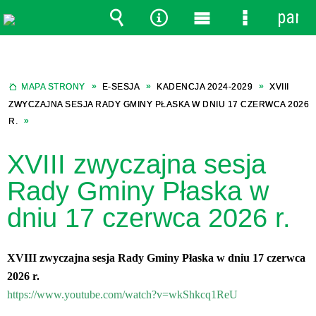
panel
Wyszukiwarka
Narzędzia
Menu
Menu
główne
szczegółow
MAPA STRONY
E-SESJA
KADENCJA 2024-2029
XVIII
ZWYCZAJNA SESJA RADY GMINY PŁASKA W DNIU 17 CZERWCA 2026
R.
XVIII zwyczajna sesja
Rady Gminy Płaska w
dniu 17 czerwca 2026 r.
XVIII zwyczajna sesja Rady Gminy Płaska w dniu 17 czerwca
2026 r.
https://www.youtube.com/watch?v=wkShkcq1ReU